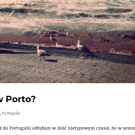
w Porto?
y
,
Portugalia
ż do Portugalii odbyłam w dość nietypowym czasie, bo w sezon