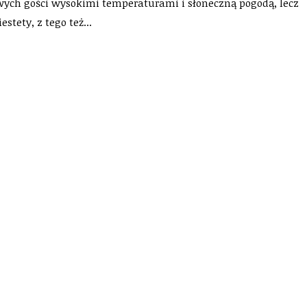
wych gości wysokimi temperaturami i słoneczną pogodą, lecz
tety, z tego też...