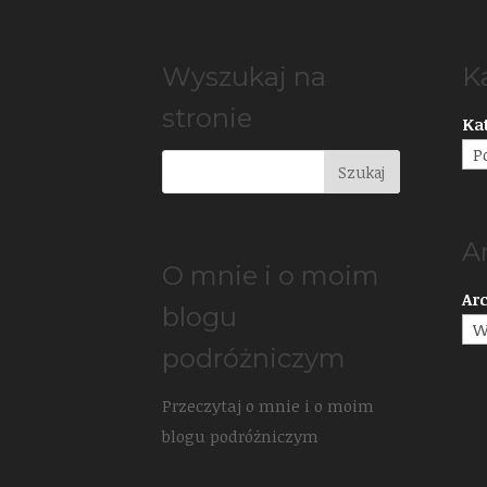
Wyszukaj na
K
stronie
Ka
A
O mnie i o moim
Ar
blogu
podróżniczym
Przeczytaj o mnie i o moim
blogu podróżniczym