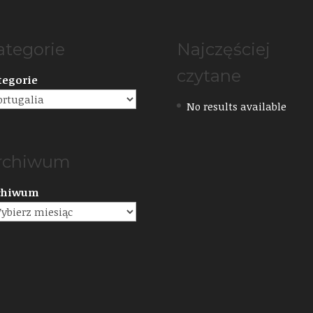
ategorie
Najczęściej
czytane
tegorie
No results available
rchiwum
chiwum