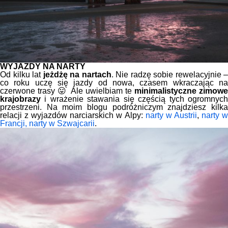
WYJAZDY NA NARTY
Od kilku lat
jeżdżę na nartach
. Nie radzę sobie rewelacyjnie –
co roku uczę się jazdy od nowa, czasem wkraczając na
czerwone trasy 😛 Ale uwielbiam te
minimalistyczne zimow
krajobrazy
i wrażenie stawania się częścią tych ogromnych
przestrzeni. Na moim blogu podróżniczym znajdziesz kilka
relacji z wyjazdów narciarskich w Alpy:
narty w Austrii
,
narty 
Francji,
narty w Szwajcarii
.