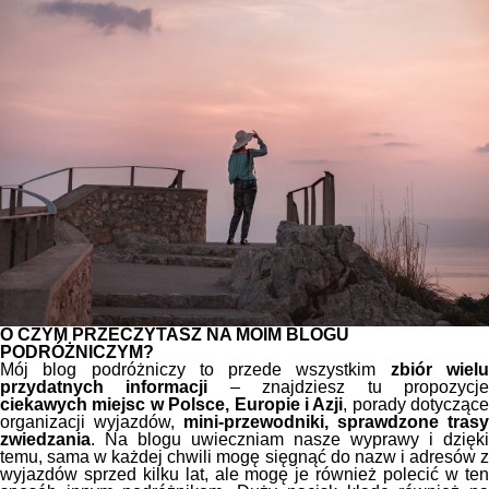
O CZYM PRZECZYTASZ NA MOIM BLOGU
PODRÓŻNICZYM?
Mój blog podróżniczy to przede wszystkim
zbiór wiel
przydatnych informacji
– znajdziesz tu propozycj
ciekawych miejsc w Polsce, Europie i Azji
, porady dotyczące
organizacji wyjazdów,
mini-przewodniki, sprawdzone trasy
zwiedzania
. Na blogu uwieczniam nasze wyprawy i dzięki
temu, sama w każdej chwili mogę sięgnąć do nazw i adresów z
wyjazdów sprzed kilku lat, ale mogę je również polecić w ten