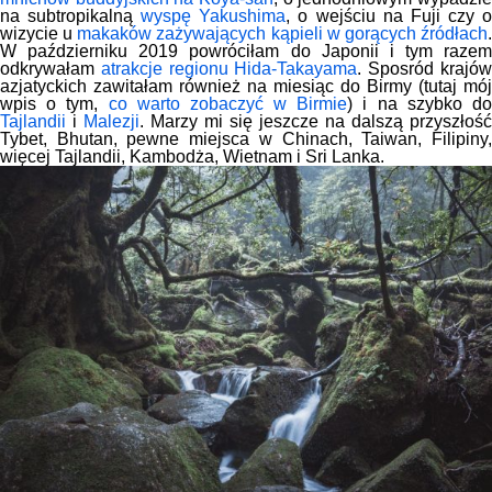
na subtropikalną
wyspę Yakushima
, o wejściu na Fuji czy 
wizycie u
makaków zażywających kąpieli w gorących źródłach
W październiku 2019 powróciłam do Japonii i tym razem
odkrywałam
atrakcje regionu Hida-Takayama
. Sposród krajó
azjatyckich zawitałam również na miesiąc do Birmy (tutaj mój
wpis o tym,
co warto zobaczyć w Birmie
) i na szybko d
Tajlandii
i
Malezji
. Marzy mi się jeszcze na dalszą przyszłość
Tybet, Bhutan, pewne miejsca w Chinach, Taiwan, Filipiny,
więcej Tajlandii, Kambodża, Wietnam i Sri Lanka.