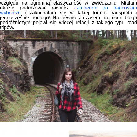
względu na ogromną elastyczność w zwiedzaniu. Miałam
okazję podróżować również
camperem po francuski
wybrzeżu
i zakochałam się w takiej formie transportu i
jednocześnie noclegu! Na pewno z czasem na moim blogu
podróżniczym pojawi się więcej relacji z takiego typu road
tripów.