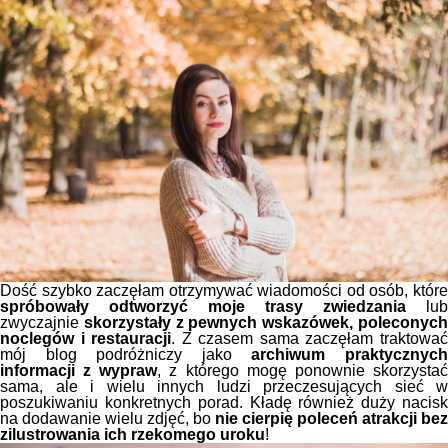
Dość szybko zaczęłam otrzymywać wiadomości od osób, które
spróbowały odtworzyć moje trasy zwiedzania
lub
zwyczajnie
skorzystały z pewnych wskazówek, poleconyc
noclegów i restauracji
. Z czasem sama zaczęłam traktowa
mój blog podróżniczy jako
archiwum praktycznyc
informacji z wypraw
, z którego mogę ponownie skorzysta
sama, ale i wielu innych ludzi przeczesujących sieć w
poszukiwaniu konkretnych porad. Kładę również duży nacisk
na dodawanie wielu zdjęć, bo
nie cierpię poleceń atrakcji bez
zilustrowania ich rzekomego uroku
!