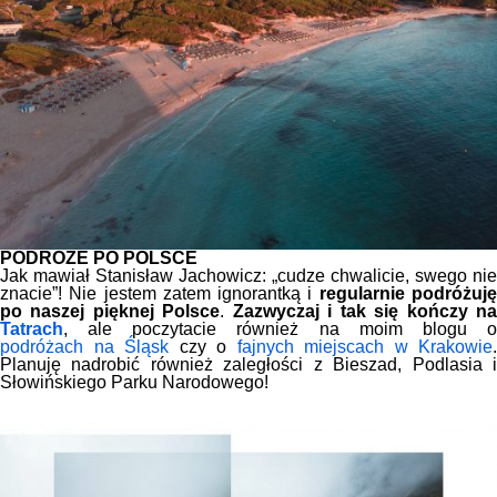
PODRÓŻE PO POLSCE
Jak mawiał Stanisław Jachowicz: „cudze chwalicie, swego nie
znacie”! Nie jestem zatem ignorantką i
regularnie podróżuj
po naszej pięknej Polsce
.
Zazwyczaj i tak się kończy n
Tatrach
, ale poczytacie również na moim blogu o
podróżach na Śląsk
czy o
fajnych miejscach w Krakowie
.
Planuję nadrobić również zaległości z Bieszad, Podlasia i
Słowińskiego Parku Narodowego!