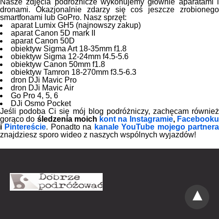
Nasze zdjęcia podróżnicze wykonujemy głównie aparatami i
dronami. Okazjonalnie zdarzy się coś jeszcze zrobionego
smartfonami lub GoPro. Nasz sprzęt:
aparat Lumix GH5 (najnowszy zakup)
aparat Canon 5D mark II
aparat Canon 50D
obiektyw Sigma Art 18-35mm f1.8
obiektyw Sigma 12-24mm f4.5-5.6
obiektyw Canon 50mm f1.8
obiektyw Tamron 18-270mm f3.5-6.3
dron DJi Mavic Pro
dron DJi Mavic Air
Go Pro 4, 5, 6
DJi Osmo Pocket
Jeśli podoba Ci się mój blog podróżniczy, zachęcam również
gorąco do
śledzenia moich
kont na Instagramie
,
Facebook
i
Pintereście
. Ponadto na
kanale YouTube mojego partner
znajdziesz sporo wideo z naszych wspólnych wyjazdów!