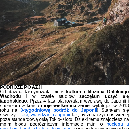
PODRÓŻE PO AZJI
Od dawna fascynowała mnie
kultura i filozofia Dalekiego
Wschodu
i w czasie studiów
zaczęłam uczyć si
japońskiego
. Przez 4 lata planowałam wyprawę do Japonii i
spełniłam w końcu
moje wielkie marzenie
, wylatując w 2013
roku na
3-tygodniową podróż do Japonii
! Starałam się
stworzyć
trasę zwiedzania Japonii
tak, by zobaczyć coś więcej
poza standardową osią Tokio-Kioto. Dzięki temu znajdziesz na
moim blogu podróżniczym informacje m.in. o
noclegu 
mnichów buddyjskich na Koya-san
, o jednodniowym wypadzie