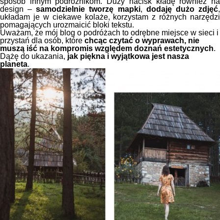
sposób innym podróżnikom. Duży nacisk kładę również na
design –
samodzielnie tworzę mapki
,
dodaję dużo zdjęć
układam je w ciekawe kolaże, korzystam z różnych narzędzi
pomagających urozmaicić bloki tekstu.
Uważam, że mój blog o podróżach to odrębne miejsce w sieci i
przystań dla osób, które
chcąc czytać o wyprawach, nie
muszą iść na kompromis względem doznań estetycznych
.
Dążę do ukazania,
jak piękna i wyjątkowa jest nasza
planeta
.