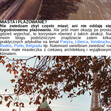
MIASTA I PLAŻOWANIE?
Nie zwiedzam zbyt często miast, ani nie oddaję się
tygodniowemu plażowaniu
. Ale jeśli mam okazję po prostu
gdzieś wyjechać, to korzystam również z takich atrakcji. Na
moim blogu podróżniczym znajdziecie zatem kilka
praktycznych artykułów na temat
Paryża
,
Liberca
,
Innsbrucku
Rodos
,
Porto
,
Belgradu
itp. Natomiast uwielbiam zwiedzać n
trasie małe miasteczka z ciekawą architekturą i wyjątkowym
klimatem.