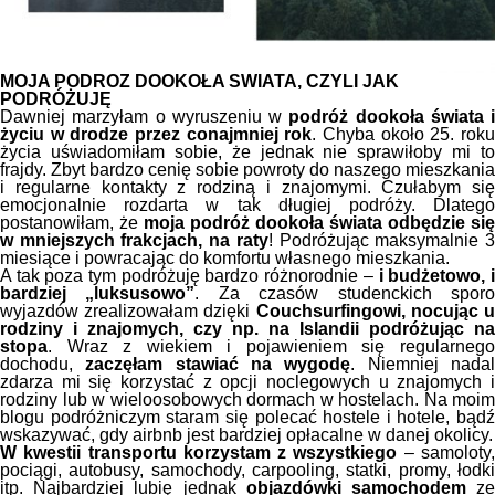
MOJA PODRÓŻ DOOKOŁA ŚWIATA, CZYLI JAK
PODRÓŻUJĘ
Dawniej marzyłam o wyruszeniu w
podróż dookoła świata i
życiu w drodze przez conajmniej rok
. Chyba około 25. rok
życia uświadomiłam sobie, że jednak nie sprawiłoby mi to
frajdy. Zbyt bardzo cenię sobie powroty do naszego mieszkania
i regularne kontakty z rodziną i znajomymi. Czułabym się
emocjonalnie rozdarta w tak długiej podróży. Dlatego
postanowiłam, że
moja podróż dookoła świata odbędzie się
w mniejszych frakcjach, na raty
! Podróżując maksymalnie 
miesiące i powracając do komfortu własnego mieszkania.
A tak poza tym podróżuję bardzo różnorodnie –
i budżetowo, 
bardziej „luksusowo”
. Za czasów studenckich spor
wyjazdów zrealizowałam dzięki
Couchsurfingowi, nocując 
rodziny i znajomych, czy np. na Islandii podróżując na
stopa
. Wraz z wiekiem i pojawieniem się regularnego
dochodu,
zaczęłam stawiać na wygodę
. Niemniej nada
zdarza mi się korzystać z opcji noclegowych u znajomych i
rodziny lub w wieloosobowych dormach w hostelach. Na moim
blogu podróżniczym staram się polecać hostele i hotele, bądź
wskazywać, gdy airbnb jest bardziej opłacalne w danej okolicy.
W kwestii transportu korzystam z wszystkiego
– samoloty
pociągi, autobusy, samochody, carpooling, statki, promy, łodki
itp. Najbardziej lubię jednak
objazdówki samochodem
z