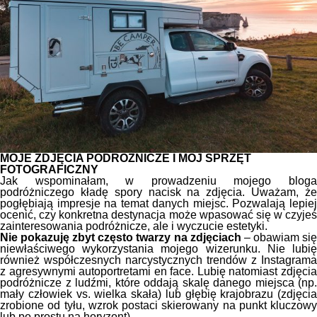
MOJE ZDJĘCIA PODRÓŻNICZE I MÓJ SPRZĘT
FOTOGRAFICZNY
Jak wspominałam, w prowadzeniu mojego bloga
podróżniczego kładę spory nacisk na zdjęcia. Uważam, że
pogłębiają impresje na temat danych miejsc. Pozwalają lepiej
ocenić, czy konkretna destynacja może wpasować się w czyjeś
zainteresowania podróżnicze, ale i wyczucie estetyki.
Nie pokazuję zbyt często twarzy na zdjęciach
– obawiam si
niewłaściwego wykorzystania mojego wizerunku. Nie lubię
również współczesnych narcystycznych trendów z Instagrama
z agresywnymi autoportretami en face. Lubię natomiast zdjęcia
podróżnicze z ludźmi, które oddają skalę danego miejsca (np.
mały człowiek vs. wielka skała) lub głębię krajobrazu (zdjęcia
zrobione od tyłu, wzrok postaci skierowany na punkt kluczowy
lub po prostu na horyzont).