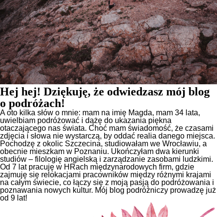
Hej hej! Dziękuję, że odwiedzasz mój blog
o podróżach!
A oto kilka słów o mnie: mam na imię Magda, mam 34 lata,
uwielbiam podróżować i dążę do ukazania piękna
otaczającego nas świata. Choć mam świadomość, że czasami
zdjęcia i słowa nie wystarczą, by oddać realia danego miejsca.
Pochodzę z okolic Szczecina, studiowałam we Wrocławiu, a
obecnie mieszkam w Poznaniu. Ukończyłam dwa kierunki
studiów – filologię angielską i zarządzanie zasobami ludzkimi.
Od 7 lat pracuję w HRach międzynarodowych firm, gdzie
zajmuję się relokacjami pracowników między różnymi krajami
na całym świecie, co łączy się z moją pasją do podróżowania i
poznawania nowych kultur. Mój blog podróżniczy prowadzę już
od 9 lat!