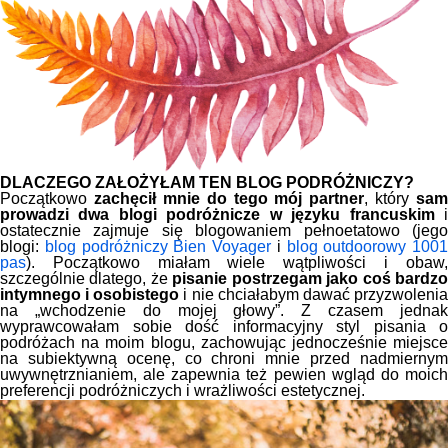
DLACZEGO ZAŁOŻYŁAM TEN BLOG PODRÓŻNICZY?
Początkowo
zachęcił mnie do tego mój partner
, który
sam
prowadzi dwa blogi podróżnicze w języku francuskim
ostatecznie zajmuje się blogowaniem pełnoetatowo (jego
blogi:
blog podróżniczy Bien Voyager
i
blog outdoorowy 1001
pas
). Początkowo miałam wiele wątpliwości i obaw,
szczególnie dlatego, że
pisanie postrzegam jako coś bardz
intymnego i osobistego
i nie chciałabym dawać przyzwoleni
na „wchodzenie do mojej głowy”. Z czasem jednak
wyprawcowałam sobie dość informacyjny styl pisania o
podróżach na moim blogu, zachowując jednocześnie miejsce
na subiektywną ocenę, co chroni mnie przed nadmiernym
uwywnętrznianiem, ale zapewnia też pewien wgląd do moich
preferencji podróżniczych i wrażliwości estetycznej.