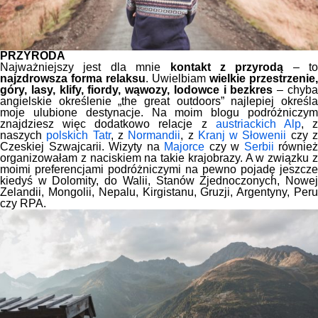
PRZYRODA
Najważniejszy jest dla mnie
kontakt z przyrodą
– to
najzdrowsza forma relaksu
. Uwielbiam
wielkie przestrzenie,
góry, lasy, klify, fiordy, wąwozy, lodowce i bezkres
– chyb
angielskie określenie „the great outdoors” najlepiej określa
moje ulubione destynacje. Na moim blogu podróżniczym
znajdziesz więc dodatkowo relacje z
austriackich Alp
, 
naszych
polskich Tatr
, z
Normandii
, z
Kranj w Słowenii
czy 
Czeskiej Szwajcarii. Wizyty na
Majorce
czy w
Serbii
również
organizowałam z naciskiem na takie krajobrazy. A w związku z
moimi preferencjami podróżniczymi na pewno pojadę jeszcze
kiedyś w Dolomity, do Walii, Stanów Zjednoczonych, Nowej
Zelandii, Mongolii, Nepalu, Kirgistanu, Gruzji, Argentyny, Peru
czy RPA.