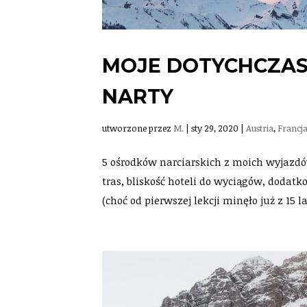
MOJE DOTYCHCZAS
NARTY
utworzone przez
M.
|
sty 29, 2020
|
Austria
,
Francj
5 ośrodków narciarskich z moich wyjazdów
tras, bliskość hoteli do wyciągów, dodatk
(choć od pierwszej lekcji minęło już z 15 lat