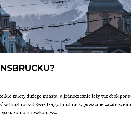
NNSBRUCKU?
elkie zalety dużego miasta, a jednocześnie leży tuż obok pon
yć w Innsbrucku! Zwiedzając Innsbruck, poważnie zazdrościła
ejscu. Sama mieszkam w...