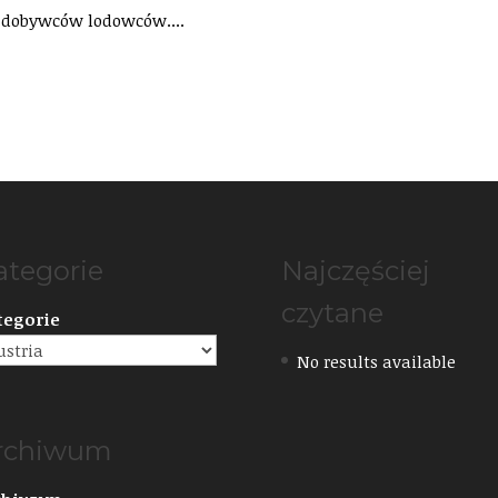
a zdobywców lodowców....
ategorie
Najczęściej
czytane
tegorie
No results available
rchiwum