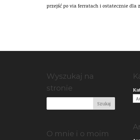
przejść po via ferratach i ostatecznie dl
Wyszukaj na
K
stronie
Ka
A
O mnie i o moim