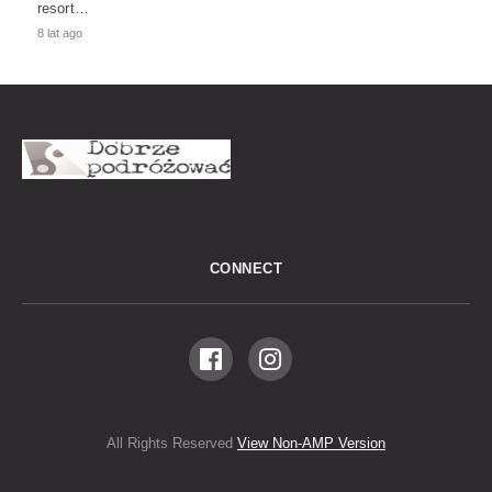
resort…
8 lat ago
CONNECT
All Rights Reserved
View Non-AMP Version