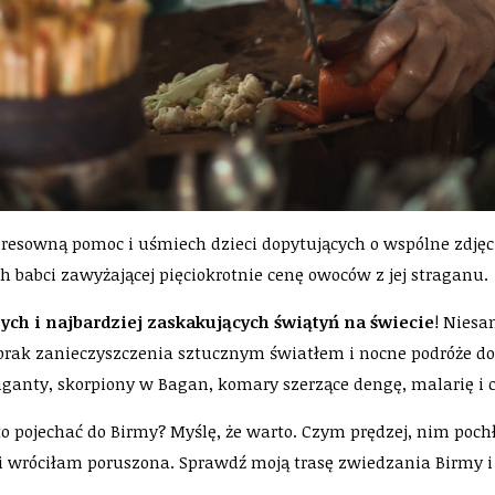
eresowną pomoc i uśmiech dzieci dopytujących o wspólne zdjęc
ech babci zawyżającej pięciokrotnie cenę owoców z jej straganu.
ych i najbardziej zaskakujących świątyń na świecie
! Nies
 brak zanieczyszczenia sztucznym światłem i nocne podróże do j
giganty, skorpiony w Bagan, komary szerzące dengę, malarię i
o pojechać do Birmy? Myślę, że warto. Czym prędzej, nim poc
i wróciłam poruszona. Sprawdź moją trasę zwiedzania Birmy i 