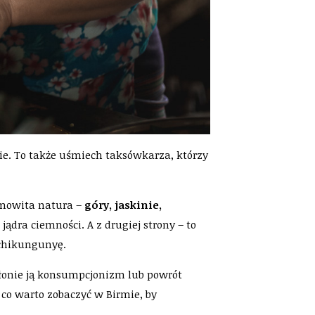
ie. To także uśmiech taksówkarza, którzy
amowita natura –
góry, jaskinie,
ądra ciemności. A z drugiej strony – to
 chikungunyę.
hłonie ją konsumpcjonizm lub powrót
co warto zobaczyć w Birmie, by