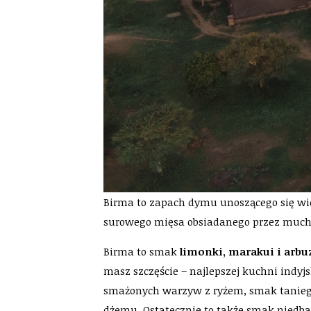
Birma to zapach dymu unoszącego się wi
surowego mięsa obsiadanego przez muchy
Birma to smak
limonki, marakui i arbu
masz szczęście – najlepszej kuchni indyjs
smażonych warzyw z ryżem, smak taniego
dżemu. Ostatecznie to także smak niedba