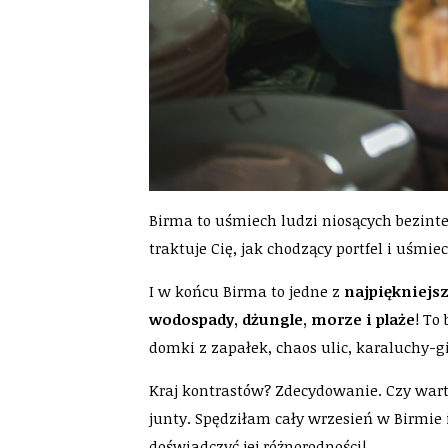
Birma to uśmiech ludzi niosących bezint
traktuje Cię, jak chodzący portfel i uśmi
I w końcu Birma to jedne z
najpiękniejsz
wodospady, dżungle, morze i plaże
! To
domki z zapałek, chaos ulic, karaluchy-
Kraj kontrastów? Zdecydowanie. Czy wart
junty. Spędziłam cały wrzesień w Birmie 
doświadczyć jej różnorodności!