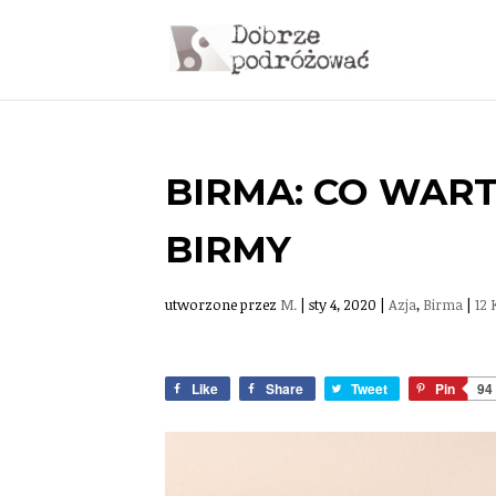
BIRMA: CO WAR
BIRMY
utworzone przez
M.
|
sty 4, 2020
|
Azja
,
Birma
|
12
Like
Share
Tweet
Pin
94