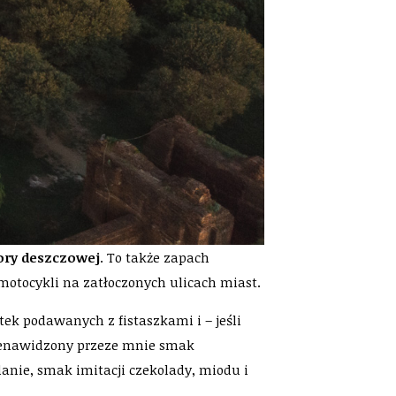
pory deszczowej
. To także zapach
tocykli na zatłoczonych ulicach miast.
atek podawanych z fistaszkami i – jeśli
 znienawidzony przeze mnie smak
nie, smak imitacji czekolady, miodu i