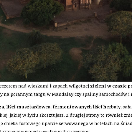
eczorem nad wioskami i zapach wilgotnej
zieleni w czasie 
 na porannym targu w Mandalay czy spaliny samochodów i mo
za, liści musztardowca, fermentowanych liści herbaty
, sał
kiej, jakiej w życiu skosztujesz. Z drugiej strony to również
 chleba tostowego uparcie serwowanego w hotelach na śniada
le przygotowanych posiłków dla turystów.