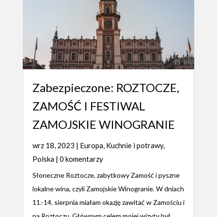
Zabezpieczone: ROZTOCZE,
ZAMOŚĆ I FESTIWAL
ZAMOJSKIE WINOGRANIE
wrz 18, 2023
|
Europa
,
Kuchnie i potrawy
,
Polska
| 0 komentarzy
Słoneczne Roztocze, zabytkowy Zamość i pyszne
lokalne wina, czyli Zamojskie Winogranie. W dniach
11.-14. sierpnia miałam okazję zawitać w Zamościu i
na Roztoczu. Głównym celem mojej wizyty był