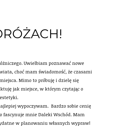
DRÓŻACH!
różniczego. Uwielbiam poznawać nowe
 świata, choć mam świadomość, że czasami
miejsca. Mimo to próbuję i dzielę się
tuję jak miejsce, w którym czytając o
stetyki.
najlepiej wypoczywam. Bardzo sobie cenię
dto fascynuje mnie Daleki Wschód. Mam
 przydatne w planowaniu własnych wypraw!