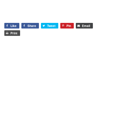
Like
Share
Tweet
Pin
Email
Print
Ten wpis jest chroniony hasłem. Aby zobaczyć
komentarze, wpisz hasło.
Wyszukaj na stronie