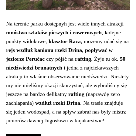
Na terenie parku dostępnyh jest wiele innych atrakcji –
mnóstwo szlaków pieszych i rowerowych
, kolejne
punkty widokowe,
klasztor Raca
, możemy udać się na
rejs wzdłuż kanionu rzeki Drina
,
popływać w
jeziorze Perućac
czy pójść na
rafting
. Żyje tu ok.
50
niedźwiedzi brunatnych
i jedna z najciekawszych
atrakcji to właśnie obserwowanie niedźwiedzi. Niestety
my nie mieliśmy okazji skorzystać, ale wybraliśmy się
jeszcze na bardzo delikatny
rafting
(naprawdę zero
zachlapania)
wzdłuż rzeki Drina
. Na trasie znajduje
się jeden wodospad, a na spływ zabrał nas były mistrz
juniorów dawnej Jugosławii w kajakarstwie!