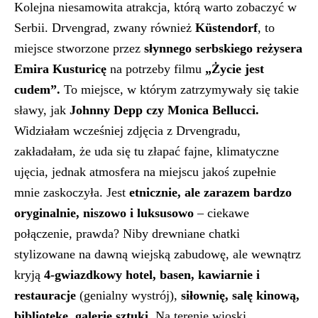
Kolejna niesamowita atrakcja, którą warto zobaczyć w
Serbii. Drvengrad, zwany również
Küstendorf
, to
miejsce stworzone przez
słynnego serbskiego reżysera
Emira Kusturicę
na potrzeby filmu
„Życie jest
cudem”.
To miejsce, w którym zatrzymywały się takie
sławy, jak
Johnny Depp czy Monica Bellucci.
Widziałam wcześniej zdjęcia z Drvengradu,
zakładałam, że uda się tu złapać fajne, klimatyczne
ujęcia, jednak atmosfera na miejscu jakoś zupełnie
mnie zaskoczyła. Jest
etnicznie, ale zarazem bardzo
oryginalnie, niszowo i luksusowo
– ciekawe
połączenie, prawda? Niby drewniane chatki
stylizowane na dawną wiejską zabudowę, ale wewnątrz
kryją
4-gwiazdkowy hotel, basen, kawiarnie i
restauracje
(genialny wystrój),
siłownię, salę kinową,
bibliotekę, galerię sztuki.
Na terenie wioski