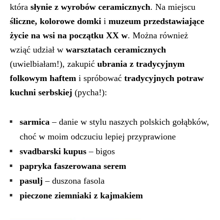
która
słynie z wyrobów ceramicznych
. Na miejscu
śliczne, kolorowe domki
i
muzeum przedstawiające
życie na wsi na początku XX w
. Można również
wziąć udział w
warsztatach ceramicznych
(uwielbiałam!), zakupić
ubrania z tradycyjnym
folkowym haftem
i spróbować
tradycyjnych potraw
kuchni serbskiej
(pycha!):
sarmica
– danie w stylu naszych polskich gołąbków,
choć w moim odczuciu lepiej przyprawione
svadbarski kupus
– bigos
papryka faszerowana serem
pasulj
– duszona fasola
pieczone ziemniaki z kajmakiem