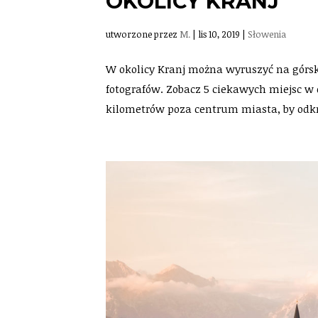
OKOLICY KRANJ
utworzone przez
M.
|
lis 10, 2019
|
Słowenia
W okolicy Kranj można wyruszyć na górs
fotografów. Zobacz 5 ciekawych miejsc w 
kilometrów poza centrum miasta, by odkry