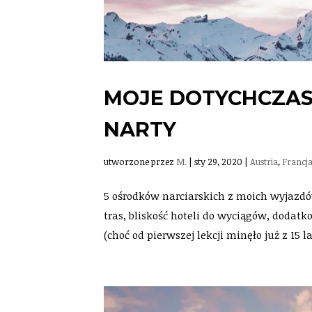
MOJE DOTYCHCZAS
NARTY
utworzone przez
M.
|
sty 29, 2020
|
Austria
,
Francj
5 ośrodków narciarskich z moich wyjazdów
tras, bliskość hoteli do wyciągów, dodatk
(choć od pierwszej lekcji minęło już z 15 lat