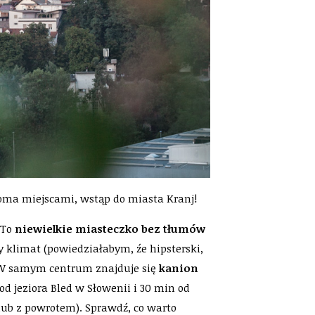
dwoma miejscami, wstąp do miasta Kranj!
 To
niewielkie miasteczko bez tłumów
 klimat (powiedziałabym, źe hipsterski,
 W samym centrum znajduje się
kanion
d jeziora Bled w Słowenii i 30 min od
(lub z powrotem). Sprawdź, co warto