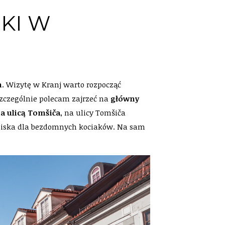
KI W
h
. Wizytę w Kranj warto rozpocząć
 Szczególnie polecam zajrzeć na
główny
 a ulicą Tomšiča
, na ulicy Tomšiča
roniska dla bezdomnych kociaków. Na sam