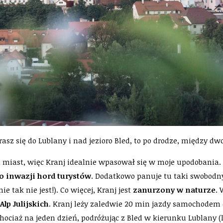
erasz się do Lublany i nad jezioro Bled, to po drodze, między 
miast, więc Kranj idealnie wpasował się w moje upodobania.
o inwazji hord turystów
. Dodatkowo panuje tu taki swobodny
e tak nie jest!). Co więcej, Kranj jest
zanurzony w naturze
.
Alp Julijskich
. Kranj leży zaledwie 20 min jazdy samochodem o
 chociaż na jeden dzień, podróżując z Bled w kierunku Lublany 