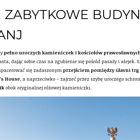
 I ZABYTKOWE BUDYN
ANJ
my
pełno uroczych kamieniczek i kościołów prawosławnyc
ta, dając sobie czas na zgubienie się pośród pasaży i alejek.
espacerować się zadaszonym
przejściem pomiędzy Glavni trg
’s House
, a naprzeciwko – zajrzeć przez szybę uroczego sch
ik
obok oryginalnej różowej kamieniczki.