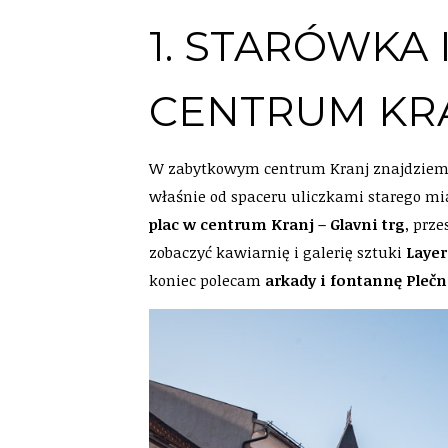
1. STARÓWKA
CENTRUM KR
W zabytkowym centrum Kranj znajdzie
właśnie od spaceru uliczkami starego mias
plac w centrum Kranj – Glavni trg
, prz
zobaczyć kawiarnię i galerię sztuki
Layer
koniec polecam
arkady i fontannę Plečn