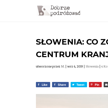
SŁOWENIA: CO Z
CENTRUM KRAN
utworzone przez
M.
|
wrz 6, 2019
|
Słowenia
|
4 Ko
Like
Share
Tweet
Pin