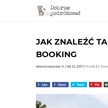
JAK ZNALEŹĆ T
BOOKING
utworzone przez
M.
|
lut 22, 2017
|
Porady
|
0 kom
Like
Share
Tweet
Pin