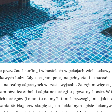
przez Couchsurfing i w hostelach w pokojach wieloosobowych 
awych ludzi. Gdy zaczęłam pracę na pełny etat i oznaczało 
nsa na realny odpoczynek w czasie wyjazdu. Zaczęłam więc czę
am również Airbnb i odpłatne noclegi u prywatnych osób. W 
ich noclegów (i mam tu na myśli tanich bezwzględnie, jak i ta
owania 😉 Najpierw skupię się na dokładnym opisie dokonywa