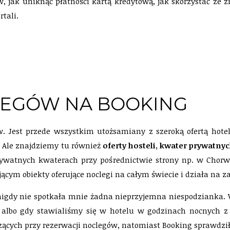
 jak uniknąć płatności kartą kredytową, jak skorzystać ze 
rtali.
LEGÓW NA BOOKING
w. Jest przede wszystkim utożsamiany z szeroką ofertą hote
. Ale znajdziemy tu również
oferty hosteli, kwater prywat
watnych kwaterach przy pośrednictwie strony np. w Chorwacj
ącym obiekty oferujące noclegi na całym świecie i działa na 
 nigdy nie spotkała mnie żadna nieprzyjemna niespodzianka.
albo gdy stawialiśmy się w hotelu w godzinach nocnych z 
czących przy rezerwacji noclegów, natomiast Booking sprawdził