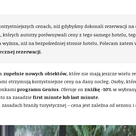
korzystniejszych cenach, niż gdybyśmy dokonali rezerwacji na o
i, których autorzy porównywali ceny z tego samego hotelu, te
 wyższa, niż na bezpośredniej stronie hotelu. Polecam zatem
ecznej rezerwacji
.
la
zupełnie nowych obiektów
, które nie mają jeszcze wielu re
ami otrzymują korzystniejsze ceny na dany nocleg. Osoby, któr
złonkami
programu Genius
. Oferuje on
zniżkę -10%
w wybrany
sto za zasadzie
first minute lub last minute
.
 zasadach branży turystycznej – cena jest zależna od sezonu i 