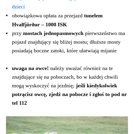
dzieci
obowiązkowa opłata za przejazd
tunelem
Hvalfjörður
– 1000 ISK
przy
mostach jednopasmowych
pierwszeństwo ma
pojazd znajdujący się bliżej mostu; dłuższe mosty
posiadają boczne zatoki, które ułatwiają mijanie
uwaga na owce!
należy uważać również na te
znajdujące się na poboczach, bo w każdej chwili
mogą wyskoczyć na jezdnię;
jeśli kiedykolwiek
potrącisz owcę, zjedź na pobocze i zgłoś to pod nr
tel 112