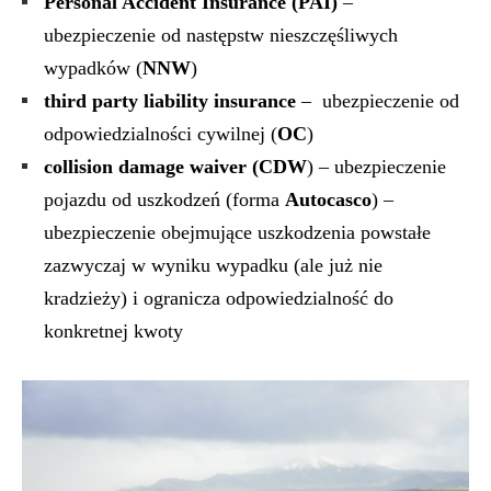
Personal Accident Insurance (PAI)
–
ubezpieczenie od następstw nieszczęśliwych
wypadków (
NNW
)
third party liability insurance
– ubezpieczenie od
odpowiedzialności cywilnej (
OC
)
collision damage waiver (CDW
) – ubezpieczenie
pojazdu od uszkodzeń (forma
Autocasco
) –
ubezpieczenie obejmujące uszkodzenia powstałe
zazwyczaj w wyniku wypadku (ale już nie
kradzieży) i ogranicza odpowiedzialność do
konkretnej kwoty