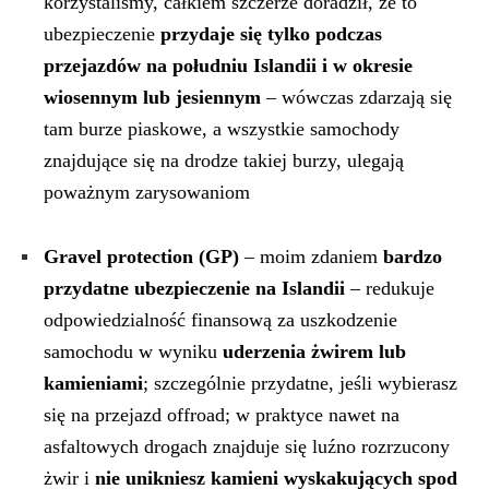
korzystaliśmy, całkiem szczerze doradził, że to
ubezpieczenie
przydaje się tylko podczas
przejazdów na południu Islandii i w okresie
wiosennym lub jesiennym
– wówczas zdarzają się
tam burze piaskowe, a wszystkie samochody
znajdujące się na drodze takiej burzy, ulegają
poważnym zarysowaniom
Gravel protection (GP)
– moim zdaniem
bardzo
przydatne ubezpieczenie na Islandii
– redukuje
odpowiedzialność finansową za uszkodzenie
samochodu w wyniku
uderzenia żwirem lub
kamieniami
; szczególnie przydatne, jeśli wybierasz
się na przejazd offroad; w praktyce nawet na
asfaltowych drogach znajduje się luźno rozrzucony
żwir i
nie unikniesz kamieni wyskakujących spod