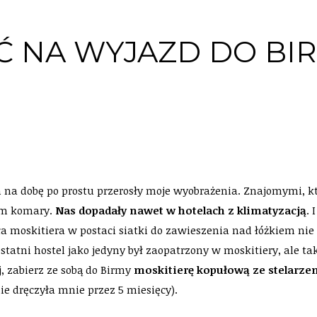
 NA WYJAZD DO BI
 na dobę po prostu przerosły moje wyobrażenia. Znajomymi, kt
 im komary.
Nas dopadały nawet w hotelach z klimatyzacją
. 
 moskitiera w postaci siatki do zawieszenia nad łóżkiem nie 
ostatni hostel jako jedyny był zaopatrzony w moskitiery, ale t
j, zabierz ze sobą do Birmy
moskitierę kopułową ze stelarz
ie dręczyła mnie przez 5 miesięcy).