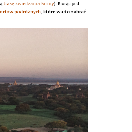
zą
trasę zwiedzania Birmy
). Biorąc pod
oriów podróżnych
, które warto zabrać