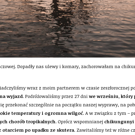
zczowej. Dopadły nas ulewy i komary, zachorowałam na chikun
wiadczyliśmy wraz z moim partnerem w czasie zeszłorocznej p
 na wyjazd
. Podróżowaliśmy przez 27 dni
we wrześniu, który
się przekonać szczególnie na początku naszej wyprawy, na poł
okie temperatury i ogromna wilgoć
. A w związku z tym – 
ych chorób tropikalnych
. Oprócz wspomnianej
chikungunyi 
 z
otarciem po upadku ze skutera
. Zawitaliśmy też w różne c