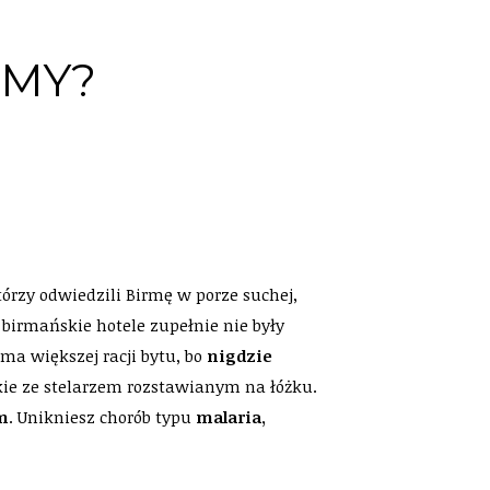
RMY?
órzy odwiedzili Birmę w porze suchej,
I birmańskie hotele zupełnie nie były
ma większej racji bytu, bo
nigdzie
akie ze stelarzem rozstawianym na łóżku.
em
. Unikniesz chorób typu
malaria,