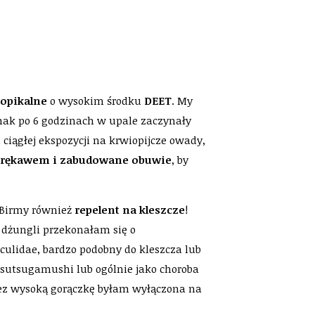
ropikalne
o wysokim środku
DEET
. My
nak po 6 godzinach w upale zaczynały
 ciągłej ekspozycji na krwiopijcze owady,
 rękawem i zabudowane obuwie
, by
o Birmy również
repelent na kleszcze
!
 dżungli przekonałam się o
ulidae, bardzo podobny do kleszcza lub
tsutsugamushi lub ogólnie jako choroba
zez wysoką gorączkę byłam wyłączona na