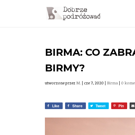
BIRMA: CO ZAB
BIRMY?
utworzone przez
M.
|
cze 7, 2020
|
Birma
|
0 kome
Like
Share
Tweet
Pin