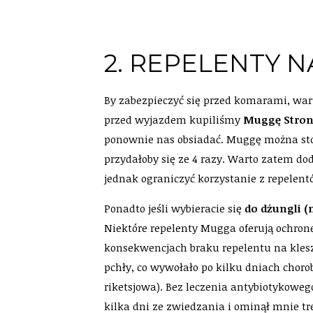
2. REPELENTY N
By zabezpieczyć się przed komarami, wa
przed wyjazdem kupiliśmy
Muggę Stron
ponownie nas obsiadać. Muggę można s
przydałoby się ze 4 razy. Warto zatem do
jednak ograniczyć korzystanie z repelent
Ponadto jeśli wybieracie się
do dżungli (
Niektóre repelenty Mugga oferują ochron
konsekwencjach braku repelentu na klesz
pchły, co wywołało po kilku dniach cho
riketsjowa). Bez leczenia antybiotykowe
kilka dni ze zwiedzania i ominął mnie tr