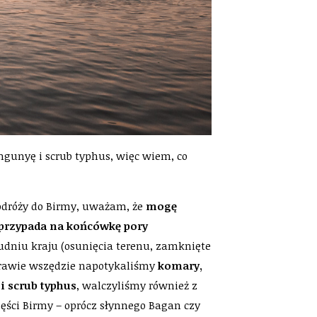
gunyę i scrub typhus, więc wiem, co
odróży do Birmy, uważam, że
mogę
 przypada na końcówkę pory
udniu kraju (osunięcia terenu, zamknięte
prawie wszędzie napotykaliśmy
komary,
i scrub typhus
, walczyliśmy również z
zęści Birmy – oprócz słynnego Bagan czy