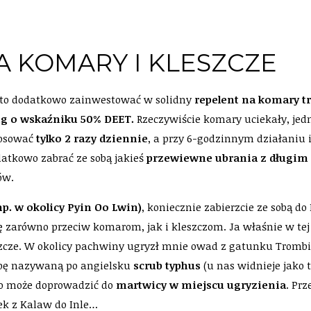
A KOMARY I KLESZCZE
rto dodatkowo zainwestować w solidny
repelent na komary t
g o wskaźniku 50% DEET.
Rzeczywiście komary uciekały, jed
tosować
tylko 2 razy dziennie
, a przy 6-godzinnym działaniu i
datkowo zabrać ze sobą jakieś
przewiewne ubrania z długim
ów.
np. w okolicy Pyin Oo Lwin)
, koniecznie zabierzcie ze sobą d
ę zarówno przeciw komarom, jak i kleszczom. Ja właśnie w tej
cze. W okolicy pachwiny ugryzł mnie owad z gatunku Trombic
robę nazywaną po angielsku
scrub typhus
(u nas widnieje jako 
go może doprowadzić do
martwicy w miejscu ugryzienia
. Pr
ek z Kalaw do Inle…