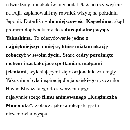
odwiedziny u makaków nieopodal Nagano czy wejście
na Fuji, zaplanowaliśmy również wizytę na południu
Japonii. Dotarliśmy
do miejscowości Kagoshima
, skąd
promem dopłyneliśmy do
subtropikalnej wyspy
Yakushima
. To zdecydowanie
jedno z
najpiękniejszych miejsc, które miałam okazję
zobaczyć w swoim życiu
.
Stare cedry porośnięte
mchem i zaskakujące spotkania z małpami i
jeleniami,
wyłaniającymi się okazjonalnie zza mgły.
Yakushima była inspiracją dla japońskiego rysownika
Hayao Miyazakiego do stworzenia jego
najsłynniejszego
filmu animowanego „Księżniczka
Mononoke”
. Zobacz, jakie atrakcje kryje ta
niesamowita wyspa!