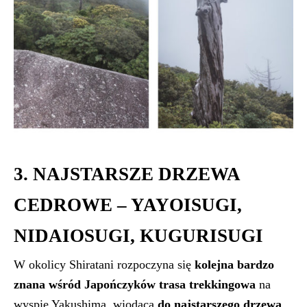
3. NAJSTARSZE DRZEWA
CEDROWE – YAYOISUGI,
NIDAIOSUGI, KUGURISUGI
W okolicy Shiratani rozpoczyna się
kolejna bardzo
znana wśród Japończyków trasa trekkingowa
na
wyspie Yakushima, wiodąca
do najstarszego drzewa