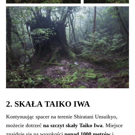
2. SKAŁA TAIKO IWA
Kontynuując spacer na terenie Shiratani Unsuikyo,
możecie dotrzeć
na szczyt skały Taiko Iwa
. Miejsce
znajduje się na wysokości
ponad 1000 metrów
i