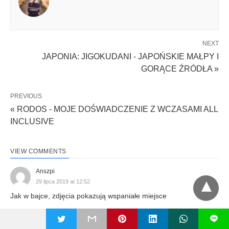
NEXT
JAPONIA: JIGOKUDANI - JAPOŃSKIE MAŁPY I
GORĄCE ŹRÓDŁA »
PREVIOUS
« RODOS - MOJE DOŚWIADCZENIE Z WCZASAMI ALL
INCLUSIVE
VIEW COMMENTS
Anszpi
29 lipca 2019 at 12:52
Jak w bajce, zdjęcia pokazują wspaniałe miejsce
ccdd.com.pl