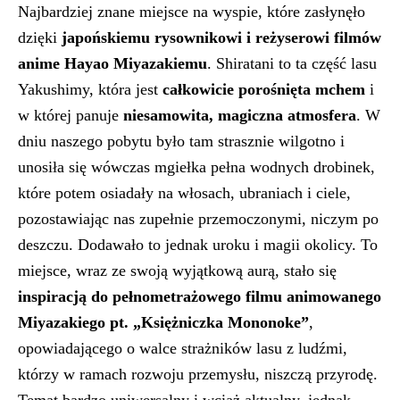
Najbardziej znane miejsce na wyspie, które zasłynęło
dzięki
japońskiemu rysownikowi i reżyserowi filmów
anime Hayao Miyazakiemu
. Shiratani to ta część lasu
Yakushimy, która jest
całkowicie porośnięta mchem
i
w której panuje
niesamowita, magiczna atmosfera
. W
dniu naszego pobytu było tam strasznie wilgotno i
unosiła się wówczas mgiełka pełna wodnych drobinek,
które potem osiadały na włosach, ubraniach i ciele,
pozostawiając nas zupełnie przemoczonymi, niczym po
deszczu. Dodawało to jednak uroku i magii okolicy. To
miejsce, wraz ze swoją wyjątkową aurą, stało się
inspiracją do pełnometrażowego filmu animowanego
Miyazakiego pt. „Księżniczka Mononoke”
,
opowiadającego o walce strażników lasu z ludźmi,
którzy w ramach rozwoju przemysłu, niszczą przyrodę.
Temat bardzo uniwersalny i wciąż aktualny, jednak