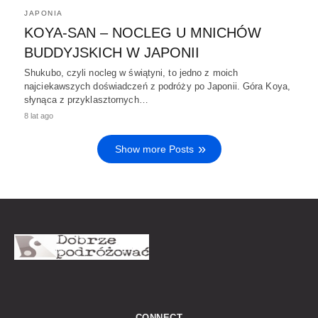
JAPONIA
KOYA-SAN – NOCLEG U MNICHÓW
BUDDYJSKICH W JAPONII
Shukubo, czyli nocleg w świątyni, to jedno z moich
najciekawszych doświadczeń z podróży po Japonii. Góra Koya,
słynąca z przyklasztornych…
8 lat ago
Show more Posts
CONNECT