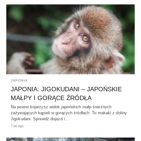
JAPONIA
JAPONIA: JIGOKUDANI – JAPOŃSKIE
MAŁPY I GORĄCE ŹRÓDŁA
Na pewno kojarzysz widok japońskich małp śnieżnych
zażywających kąpieli w gorących źródłach. To makaki z doliny
Jigokudani. Sprawdź dojazd i…
7 lat ago