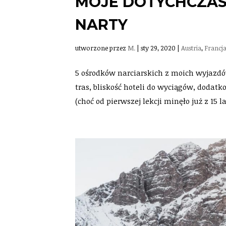
MOJE DOTYCHCZAS
NARTY
utworzone przez
M.
|
sty 29, 2020
|
Austria
,
Francj
5 ośrodków narciarskich z moich wyjazdów
tras, bliskość hoteli do wyciągów, dodatk
(choć od pierwszej lekcji minęło już z 15 lat