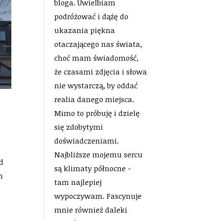
bloga. Uwielbiam
podróżować i dążę do
ukazania piękna
otaczającego nas świata,
choć mam świadomość,
że czasami zdjęcia i słowa
nie wystarczą, by oddać
realia danego miejsca.
Mimo to próbuję i dzielę
się zdobytymi
doświadczeniami.
Najbliższe mojemu sercu
ad
są klimaty północne -
m
tam najlepiej
wypoczywam. Fascynuje
mnie również daleki