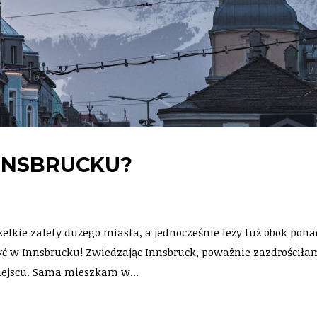
NNSBRUCKU?
elkie zalety dużego miasta, a jednocześnie leży tuż obok pon
yć w Innsbrucku! Zwiedzając Innsbruck, poważnie zazdrościła
ejscu. Sama mieszkam w...