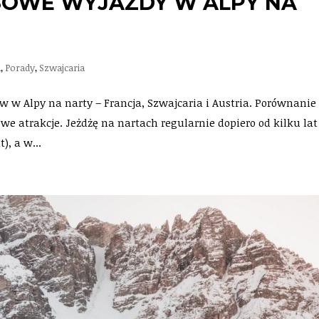
OWE WYJAZDY W ALPY NA
a
,
Porady
,
Szwajcaria
 w Alpy na narty – Francja, Szwajcaria i Austria. Porównanie
owe atrakcje. Jeżdżę na nartach regularnie dopiero od kilku lat
), a w...