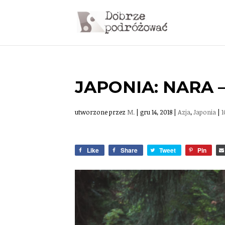
JAPONIA: NARA 
utworzone przez
M.
|
gru 14, 2018
|
Azja
,
Japonia
|
Like
Share
Tweet
Pin