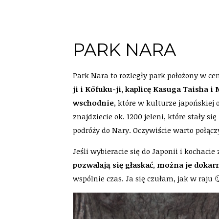
PARK NARA
Park Nara to rozległy park położony w ce
ji i Kōfuku-ji, kaplicę Kasuga Taisha
wschodnie
, które w kulturze japońskiej
znajdziecie ok. 1200 jeleni, które stały się
podróży do Nary. Oczywiście warto połąc
Jeśli wybieracie się do Japonii i kochaci
pozwalają się głaskać
,
można je dokar
wspólnie czas. Ja się czułam, jak w raju 