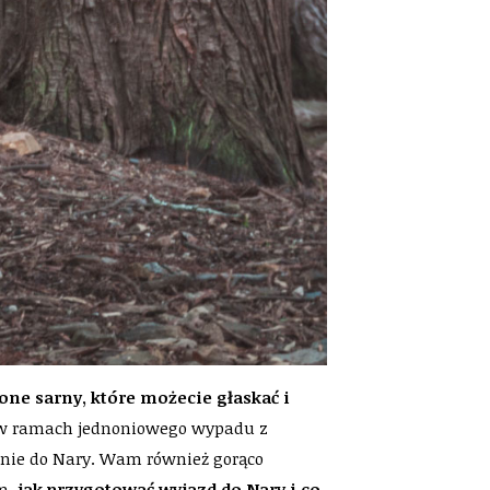
ne sarny, które możecie głaskać i
u w ramach jednoniowego wypadu z
ownie do Nary. Wam również gorąco
em,
jak przygotować wyjazd do Nary i co