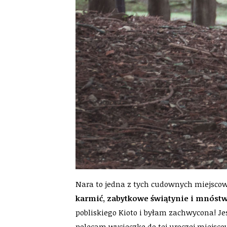
Nara to jedna z tych cudownych miejscow
karmić, zabytkowe świątynie i mnóstw
pobliskiego Kioto i byłam zachwycona! J
polecam wycieczkę do tej uroczej miejsco