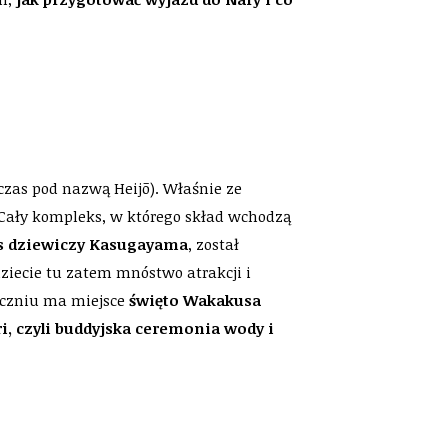
czas pod nazwą Heijō). Właśnie ze
 Cały kompleks, w którego skład wchodzą
 las dziewiczy Kasugayama
, został
dziecie tu zatem mnóstwo atrakcji i
tyczniu ma miejsce
święto Wakakusa
i, czyli buddyjska ceremonia wody i