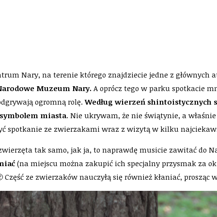
ntrum Nary, na terenie którego znajdziecie jedne z głównych at
 i Narodowe Muzeum Nary.
A oprócz tego w parku spotkacie m
 odgrywają ogromną rolę.
Według wierzeń shintoistycznych 
symbolem miasta
. Nie ukrywam, że nie świątynie, a właśni
zyć spotkanie ze zwierzakami wraz z wizytą w kilku najciekaw
e zwierzęta tak samo, jak ja, to naprawdę musicie zawitać do Na
miać
(na miejscu można zakupić ich specjalny przysmak za ok.
🙂 Część ze zwierzaków nauczyłą się również kłaniać, prosząc w