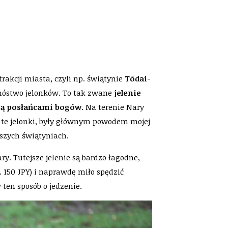
rakcji miasta, czyli np. świątynie
Tōdai-
nóstwo jelonków. To tak zwane
jelenie
są posłańcami bogów
. Na terenie Nary
e te jelonki, były głównym powodem mojej
szych świątyniach.
ry. Tutejsze jelenie są bardzo łagodne,
 150 JPY) i naprawdę miło spędzić
 ten sposób o jedzenie.