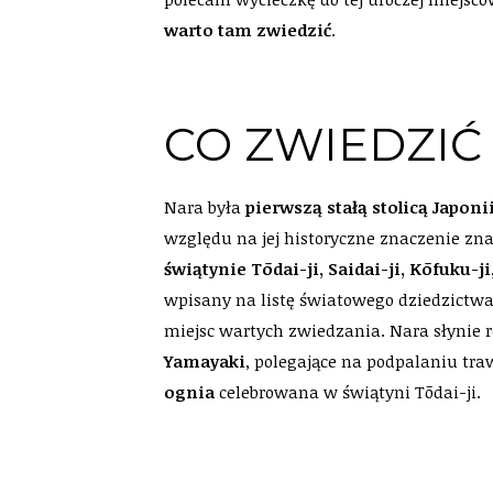
warto tam zwiedzić
.
CO ZWIEDZIĆ
Nara była
pierwszą stałą stolicą Japoni
względu na jej historyczne znaczenie zn
świątynie Tōdai-ji, Saidai-ji, Kōfuku-j
wpisany na listę światowego dziedzictw
miejsc wartych zwiedzania. Nara słynie 
Yamayaki
, polegające na podpalaniu tr
ognia
celebrowana w świątyni Tōdai-ji.