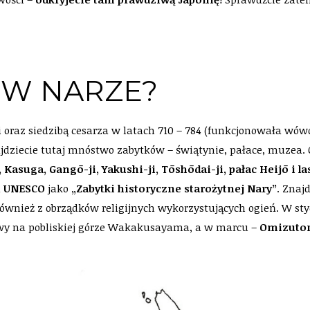
 W NARZE?
i
oraz siedzibą cesarza w latach 710 – 784 (funkcjonowała wów
ajdziecie tutaj mnóstwo zabytków – świątynie, pałace, muzea.
i, Kasuga, Gangō-ji, Yakushi-ji, Tōshōdai-ji, pałac Heijō i
a
UNESCO
jako
„Zabytki historyczne starożytnej Nary”
. Znaj
również z obrządków religijnych wykorzystujących ogień. W s
awy na pobliskiej górze Wakakusayama, a w marcu –
Omizutor