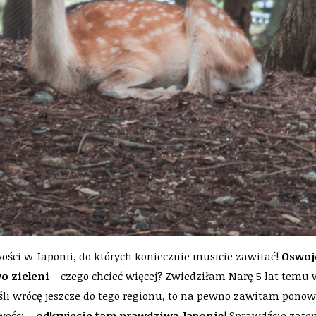
ości w Japonii, do których koniecznie musicie zawitać!
Oswojo
o zieleni
– czego chcieć więcej? Zwiedziłam Narę 5 lat tem
eśli wrócę jeszcze do tego regionu, to na pewno zawitam pon
wości –
odkryjecie tam prawdziwą Japonię
! Sprawdźcie zat