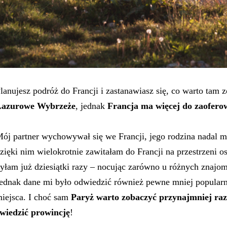
lanujesz podróż do Francji i zastanawiasz się, co warto tam
Lazurowe Wybrzeże
, jednak
Francja ma więcej do zaofero
ój partner wychowywał się we Francji, jego rodzina nadal m
zięki nim wielokrotnie zawitałam do Francji na przestrzeni 
yłam już dziesiątki razy – nocując zarówno u różnych znajom
ednak dane mi było odwiedzić również pewne mniej popularne
iejsca. I choć sam
Paryż warto zobaczyć przynajmniej raz
wiedzić prowincję
!