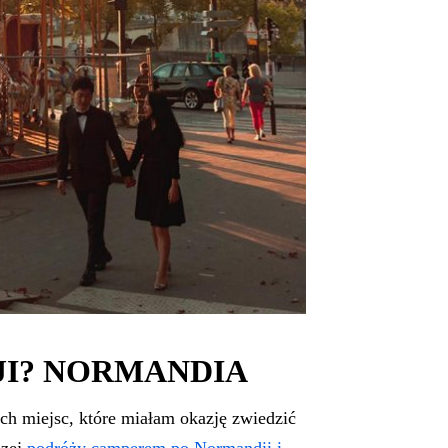
JI? NORMANDIA
ch miejsc, które miałam okazję zwiedzić
szej
podróży camperem po Normandii i