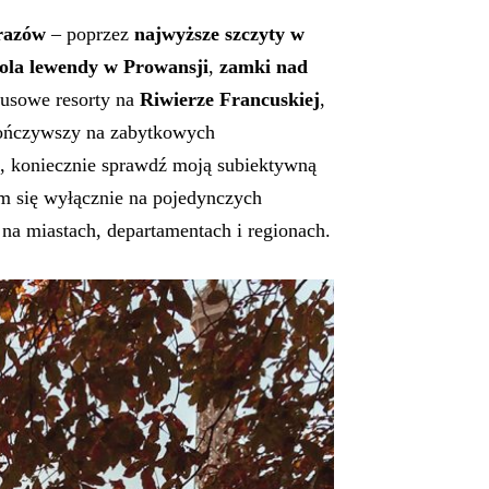
razów
– poprzez
najwyższe szczyty w
ola lewendy w Prowansji
,
zamki nad
susowe resorty na
Riwierze Francuskiej
,
skończywszy na zabytkowych
, koniecznie sprawdź moją subiektywną
am się wyłącznie na pojedynczych
 na miastach, departamentach i regionach.