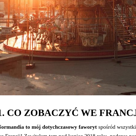
1. CO ZOBACZYĆ WE FRANC
ormandia to mój dotychczasowy faworyt
spośród wszystki
e Francji! Zawitałam tam pod koniec 2018 roku, podczas na