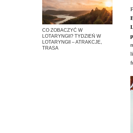
F
E
CO ZOBACZYĆ W
p
LOTARYNGII? TYDZIEŃ W
LOTARYNGII – ATRAKCJE,
m
TRASA
l
f