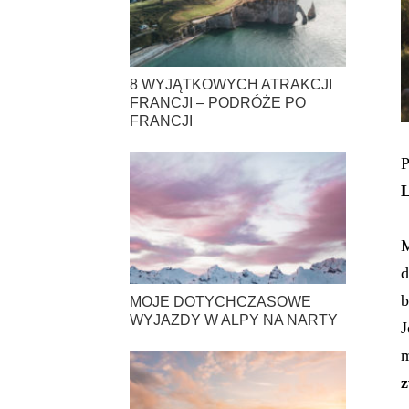
8 WYJĄTKOWYCH ATRAKCJI
FRANCJI – PODRÓŻE PO
FRANCJI
P
M
d
b
MOJE DOTYCHCZASOWE
WYJAZDY W ALPY NA NARTY
J
m
z