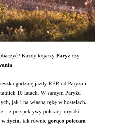
 zobaczyć? Każdy kojarzy
Paryż
czy
wania
!
ieszka godzinę jazdy RER od Paryża i
ostatnich 10 latach. W samym Paryżu
ych, jak i na własną rękę w hostelach.
 – z perspektywy polskiej turystki –
 w życiu
, tak równie
gorąco polecam