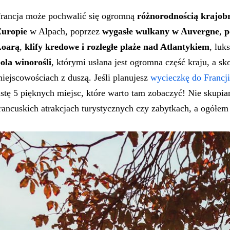
rancja może pochwalić się ogromną
różnorodnością krajob
uropie
w Alpach, poprzez
wygasłe wulkany w Auvergne
,
p
Loarą
,
klify kredowe i rozległe plaże nad Atlantykiem
, luk
ola winorośli
, którymi usłana jest ogromna część kraju, a 
iejscowościach z duszą. Jeśli planujesz
wycieczkę do Francji
istę 5 pięknych miejsc, które warto tam zobaczyć! Nie skupi
rancuskich atrakcjach turystycznych czy zabytkach, a ogółem