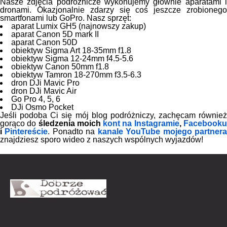
Nasze zdjęcia podróżnicze wykonujemy głównie aparatami i
dronami. Okazjonalnie zdarzy się coś jeszcze zrobionego
smartfonami lub GoPro. Nasz sprzęt:
aparat Lumix GH5 (najnowszy zakup)
aparat Canon 5D mark II
aparat Canon 50D
obiektyw Sigma Art 18-35mm f1.8
obiektyw Sigma 12-24mm f4.5-5.6
obiektyw Canon 50mm f1.8
obiektyw Tamron 18-270mm f3.5-6.3
dron DJi Mavic Pro
dron DJi Mavic Air
Go Pro 4, 5, 6
DJi Osmo Pocket
Jeśli podoba Ci się mój blog podróżniczy, zachęcam również
gorąco do
śledzenia moich
kont na Instagramie
,
Facebook
i
Pintereście
. Ponadto na
kanale YouTube mojego partner
znajdziesz sporo wideo z naszych wspólnych wyjazdów!