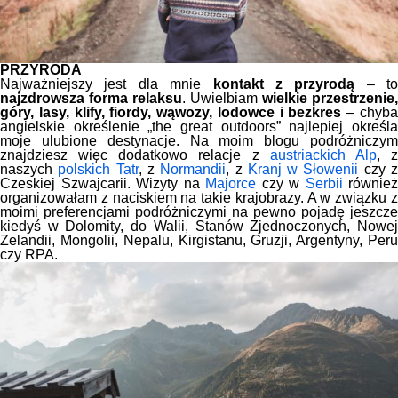
PRZYRODA
Najważniejszy jest dla mnie
kontakt z przyrodą
– to
najzdrowsza forma relaksu
. Uwielbiam
wielkie przestrzenie,
góry, lasy, klify, fiordy, wąwozy, lodowce i bezkres
– chyb
angielskie określenie „the great outdoors” najlepiej określa
moje ulubione destynacje. Na moim blogu podróżniczym
znajdziesz więc dodatkowo relacje z
austriackich Alp
, 
naszych
polskich Tatr
, z
Normandii
, z
Kranj w Słowenii
czy 
Czeskiej Szwajcarii. Wizyty na
Majorce
czy w
Serbii
również
organizowałam z naciskiem na takie krajobrazy. A w związku z
moimi preferencjami podróżniczymi na pewno pojadę jeszcze
kiedyś w Dolomity, do Walii, Stanów Zjednoczonych, Nowej
Zelandii, Mongolii, Nepalu, Kirgistanu, Gruzji, Argentyny, Peru
czy RPA.