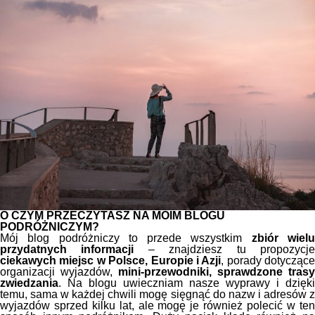
O CZYM PRZECZYTASZ NA MOIM BLOGU
PODRÓŻNICZYM?
Mój blog podróżniczy to przede wszystkim
zbiór wiel
przydatnych informacji
– znajdziesz tu propozycj
ciekawych miejsc w Polsce, Europie i Azji
, porady dotyczące
organizacji wyjazdów,
mini-przewodniki, sprawdzone trasy
zwiedzania
. Na blogu uwieczniam nasze wyprawy i dzięki
temu, sama w każdej chwili mogę sięgnąć do nazw i adresów z
wyjazdów sprzed kilku lat, ale mogę je również polecić w ten