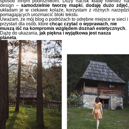
sposób innym podróżnikom. Duży nacisk kładę również na
design –
samodzielnie tworzę mapki
,
dodaję dużo zdjęć
układam je w ciekawe kolaże, korzystam z różnych narzędzi
pomagających urozmaicić bloki tekstu.
Uważam, że mój blog o podróżach to odrębne miejsce w sieci i
przystań dla osób, które
chcąc czytać o wyprawach, nie
muszą iść na kompromis względem doznań estetycznych
.
Dążę do ukazania,
jak piękna i wyjątkowa jest nasza
planeta
.