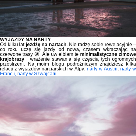
WYJAZDY NA NARTY
Od kilku lat
jeżdżę na nartach
. Nie radzę sobie rewelacyjnie –
co roku uczę się jazdy od nowa, czasem wkraczając na
czerwone trasy 😛 Ale uwielbiam te
minimalistyczne zimow
krajobrazy
i wrażenie stawania się częścią tych ogromnych
przestrzeni. Na moim blogu podróżniczym znajdziesz kilka
relacji z wyjazdów narciarskich w Alpy:
narty w Austrii
,
narty 
Francji,
narty w Szwajcarii
.