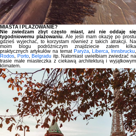
MIASTA I PLAŻOWANIE?
Nie zwiedzam zbyt często miast, ani nie oddaję się
tygodniowemu plażowaniu
. Ale jeśli mam okazję po prostu
gdzieś wyjechać, to korzystam również z takich atrakcji. Na
moim blogu podróżniczym znajdziecie zatem kilka
praktycznych artykułów na temat
Paryża
,
Liberca
,
Innsbrucku
Rodos
,
Porto
,
Belgradu
itp. Natomiast uwielbiam zwiedzać n
trasie małe miasteczka z ciekawą architekturą i wyjątkowym
klimatem.