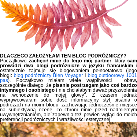
DLACZEGO ZAŁOŻYŁAM TEN BLOG PODRÓŻNICZY?
Początkowo
zachęcił mnie do tego mój partner
, który
sam
prowadzi dwa blogi podróżnicze w języku francuskim
ostatecznie zajmuje się blogowaniem pełnoetatowo (jego
blogi:
blog podróżniczy Bien Voyager
i
blog outdoorowy 1001
pas
). Początkowo miałam wiele wątpliwości i obaw,
szczególnie dlatego, że
pisanie postrzegam jako coś bardz
intymnego i osobistego
i nie chciałabym dawać przyzwoleni
na „wchodzenie do mojej głowy”. Z czasem jednak
wyprawcowałam sobie dość informacyjny styl pisania o
podróżach na moim blogu, zachowując jednocześnie miejsce
na subiektywną ocenę, co chroni mnie przed nadmiernym
uwywnętrznianiem, ale zapewnia też pewien wgląd do moich
preferencji podróżniczych i wrażliwości estetycznej.