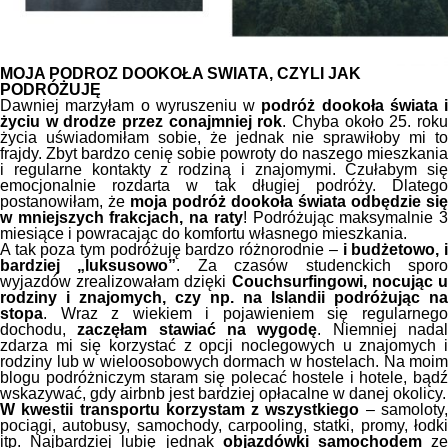
MOJA PODRÓŻ DOOKOŁA ŚWIATA, CZYLI JAK
PODRÓŻUJĘ
Dawniej marzyłam o wyruszeniu w
podróż dookoła świata i
życiu w drodze przez conajmniej rok
. Chyba około 25. rok
życia uświadomiłam sobie, że jednak nie sprawiłoby mi to
frajdy. Zbyt bardzo cenię sobie powroty do naszego mieszkania
i regularne kontakty z rodziną i znajomymi. Czułabym się
emocjonalnie rozdarta w tak długiej podróży. Dlatego
postanowiłam, że
moja podróż dookoła świata odbędzie się
w mniejszych frakcjach, na raty
! Podróżując maksymalnie 
miesiące i powracając do komfortu własnego mieszkania.
A tak poza tym podróżuję bardzo różnorodnie –
i budżetowo, 
bardziej „luksusowo”
. Za czasów studenckich spor
wyjazdów zrealizowałam dzięki
Couchsurfingowi, nocując 
rodziny i znajomych, czy np. na Islandii podróżując na
stopa
. Wraz z wiekiem i pojawieniem się regularnego
dochodu,
zaczęłam stawiać na wygodę
. Niemniej nada
zdarza mi się korzystać z opcji noclegowych u znajomych i
rodziny lub w wieloosobowych dormach w hostelach. Na moim
blogu podróżniczym staram się polecać hostele i hotele, bądź
wskazywać, gdy airbnb jest bardziej opłacalne w danej okolicy.
W kwestii transportu korzystam z wszystkiego
– samoloty
pociągi, autobusy, samochody, carpooling, statki, promy, łodki
itp. Najbardziej lubię jednak
objazdówki samochodem
z