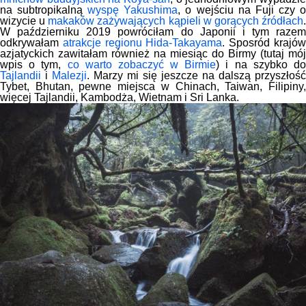
na subtropikalną
wyspę Yakushima
, o wejściu na Fuji czy 
wizycie u
makaków zażywających kąpieli w gorących źródłach
W październiku 2019 powróciłam do Japonii i tym razem
odkrywałam
atrakcje regionu Hida-Takayama
. Sposród krajó
azjatyckich zawitałam również na miesiąc do Birmy (tutaj mój
wpis o tym,
co warto zobaczyć w Birmie
) i na szybko d
Tajlandii
i
Malezji
. Marzy mi się jeszcze na dalszą przyszłość
Tybet, Bhutan, pewne miejsca w Chinach, Taiwan, Filipiny,
więcej Tajlandii, Kambodża, Wietnam i Sri Lanka.