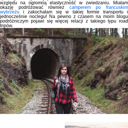
względu na ogromną elastyczność w zwiedzaniu. Miałam
okazję podróżować również
camperem po francuski
wybrzeżu
i zakochałam się w takiej formie transportu i
jednocześnie noclegu! Na pewno z czasem na moim blogu
podróżniczym pojawi się więcej relacji z takiego typu road
tripów.