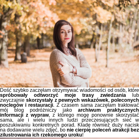
Dość szybko zaczęłam otrzymywać wiadomości od osób, które
spróbowały odtworzyć moje trasy zwiedzania
lub
zwyczajnie
skorzystały z pewnych wskazówek, poleconyc
noclegów i restauracji
. Z czasem sama zaczęłam traktowa
mój blog podróżniczy jako
archiwum praktycznyc
informacji z wypraw
, z którego mogę ponownie skorzysta
sama, ale i wielu innych ludzi przeczesujących sieć w
poszukiwaniu konkretnych porad. Kładę również duży nacisk
na dodawanie wielu zdjęć, bo
nie cierpię poleceń atrakcji bez
zilustrowania ich rzekomego uroku
!