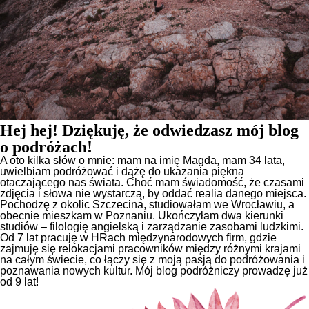
Hej hej! Dziękuję, że odwiedzasz mój blog
o podróżach!
A oto kilka słów o mnie: mam na imię Magda, mam 34 lata,
uwielbiam podróżować i dążę do ukazania piękna
otaczającego nas świata. Choć mam świadomość, że czasami
zdjęcia i słowa nie wystarczą, by oddać realia danego miejsca.
Pochodzę z okolic Szczecina, studiowałam we Wrocławiu, a
obecnie mieszkam w Poznaniu. Ukończyłam dwa kierunki
studiów – filologię angielską i zarządzanie zasobami ludzkimi.
Od 7 lat pracuję w HRach międzynarodowych firm, gdzie
zajmuję się relokacjami pracowników między różnymi krajami
na całym świecie, co łączy się z moją pasją do podróżowania i
poznawania nowych kultur. Mój blog podróżniczy prowadzę już
od 9 lat!