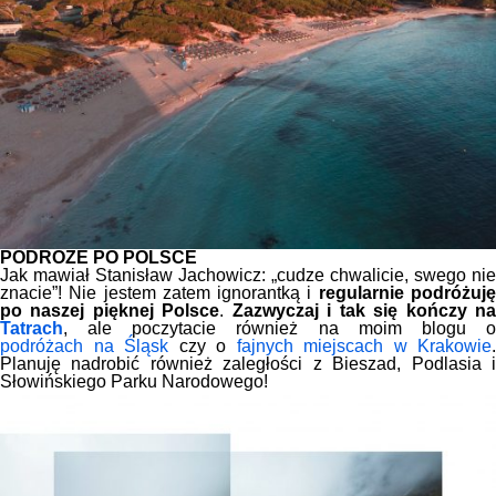
PODRÓŻE PO POLSCE
Jak mawiał Stanisław Jachowicz: „cudze chwalicie, swego nie
znacie”! Nie jestem zatem ignorantką i
regularnie podróżuj
po naszej pięknej Polsce
.
Zazwyczaj i tak się kończy n
Tatrach
, ale poczytacie również na moim blogu o
podróżach na Śląsk
czy o
fajnych miejscach w Krakowie
.
Planuję nadrobić również zaległości z Bieszad, Podlasia i
Słowińskiego Parku Narodowego!