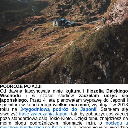
PODRÓŻE PO AZJI
Od dawna fascynowała mnie
kultura i filozofia Dalekiego
Wschodu
i w czasie studiów
zaczęłam uczyć si
japońskiego
. Przez 4 lata planowałam wyprawę do Japonii i
spełniłam w końcu
moje wielkie marzenie
, wylatując w 2013
roku na
3-tygodniową podróż do Japonii
! Starałam się
stworzyć
trasę zwiedzania Japonii
tak, by zobaczyć coś więcej
poza standardową osią Tokio-Kioto. Dzięki temu znajdziesz na
moim blogu podróżniczym informacje m.in. o
noclegu 
mnichów buddyjskich na Koya-san
, o jednodniowym wypadzie