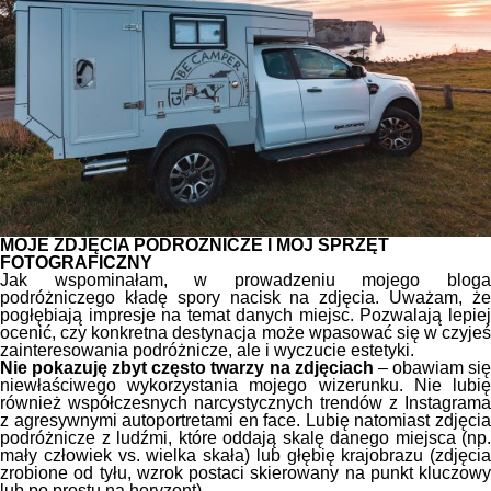
MOJE ZDJĘCIA PODRÓŻNICZE I MÓJ SPRZĘT
FOTOGRAFICZNY
Jak wspominałam, w prowadzeniu mojego bloga
podróżniczego kładę spory nacisk na zdjęcia. Uważam, że
pogłębiają impresje na temat danych miejsc. Pozwalają lepiej
ocenić, czy konkretna destynacja może wpasować się w czyjeś
zainteresowania podróżnicze, ale i wyczucie estetyki.
Nie pokazuję zbyt często twarzy na zdjęciach
– obawiam si
niewłaściwego wykorzystania mojego wizerunku. Nie lubię
również współczesnych narcystycznych trendów z Instagrama
z agresywnymi autoportretami en face. Lubię natomiast zdjęcia
podróżnicze z ludźmi, które oddają skalę danego miejsca (np.
mały człowiek vs. wielka skała) lub głębię krajobrazu (zdjęcia
zrobione od tyłu, wzrok postaci skierowany na punkt kluczowy
lub po prostu na horyzont).