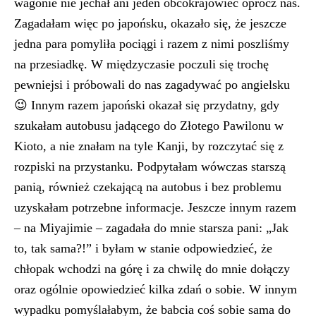
wagonie nie jechał ani jeden obcokrajowiec oprócz nas.
Zagadałam więc po japońsku, okazało się, że jeszcze
jedna para pomyliła pociągi i razem z nimi poszliśmy
na przesiadkę. W międzyczasie poczuli się trochę
pewniejsi i próbowali do nas zagadywać po angielsku
😉 Innym razem japoński okazał się przydatny, gdy
szukałam autobusu jadącego do Złotego Pawilonu w
Kioto, a nie znałam na tyle Kanji, by rozczytać się z
rozpiski na przystanku. Podpytałam wówczas starszą
panią, również czekającą na autobus i bez problemu
uzyskałam potrzebne informacje. Jeszcze innym razem
– na Miyajimie – zagadała do mnie starsza pani: „Jak
to, tak sama?!” i byłam w stanie odpowiedzieć, że
chłopak wchodzi na górę i za chwilę do mnie dołączy
oraz ogólnie opowiedzieć kilka zdań o sobie. W innym
wypadku pomyślałabym, że babcia coś sobie sama do