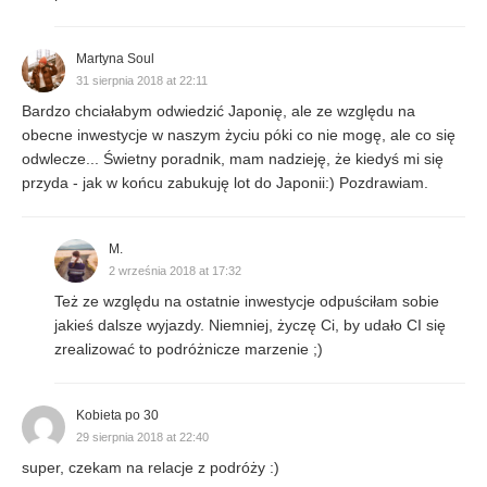
Martyna Soul
31 sierpnia 2018 at 22:11
Bardzo chciałabym odwiedzić Japonię, ale ze względu na
obecne inwestycje w naszym życiu póki co nie mogę, ale co się
odwlecze... Świetny poradnik, mam nadzieję, że kiedyś mi się
przyda - jak w końcu zabukuję lot do Japonii:) Pozdrawiam.
M.
2 września 2018 at 17:32
Też ze względu na ostatnie inwestycje odpuściłam sobie
jakieś dalsze wyjazdy. Niemniej, życzę Ci, by udało CI się
zrealizować to podróżnicze marzenie ;)
Kobieta po 30
29 sierpnia 2018 at 22:40
super, czekam na relacje z podróży :)