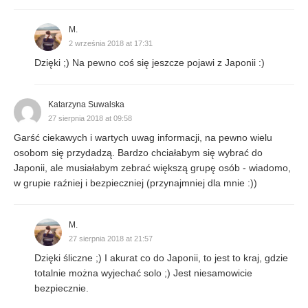
M.
2 września 2018 at 17:31
Dzięki ;) Na pewno coś się jeszcze pojawi z Japonii :)
Katarzyna Suwalska
27 sierpnia 2018 at 09:58
Garść ciekawych i wartych uwag informacji, na pewno wielu
osobom się przydadzą. Bardzo chciałabym się wybrać do
Japonii, ale musiałabym zebrać większą grupę osób - wiadomo,
w grupie raźniej i bezpieczniej (przynajmniej dla mnie :))
M.
27 sierpnia 2018 at 21:57
Dzięki śliczne ;) I akurat co do Japonii, to jest to kraj, gdzie
totalnie można wyjechać solo ;) Jest niesamowicie
bezpiecznie.