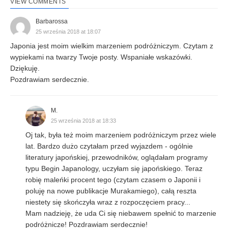
VIEW COMMENTS
Barbarossa
25 września 2018 at 18:07
Japonia jest moim wielkim marzeniem podróżniczym. Czytam z
wypiekami na twarzy Twoje posty. Wspaniałe wskazówki.
Dziękuję.
Pozdrawiam serdecznie.
M.
25 września 2018 at 18:33
Oj tak, była też moim marzeniem podróżniczym przez wiele
lat. Bardzo dużo czytałam przed wyjazdem - ogólnie
literatury japońskiej, przewodników, oglądałam programy
typu Begin Japanology, uczyłam się japońskiego. Teraz
robię maleńki procent tego (czytam czasem o Japonii i
poluję na nowe publikacje Murakamiego), całą reszta
niestety się skończyła wraz z rozpoczęciem pracy...
Mam nadzieję, że uda Ci się niebawem spełnić to marzenie
podróżnicze! Pozdrawiam serdecznie!